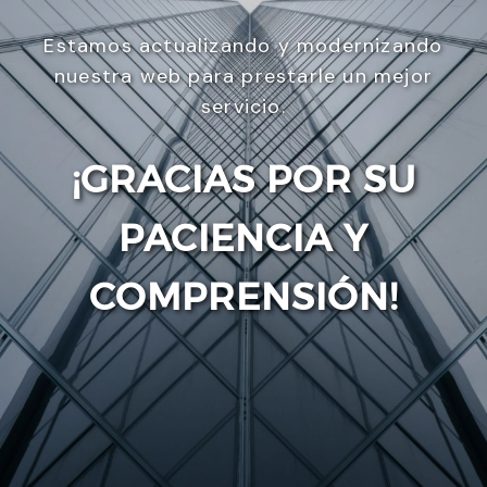
Estamos actualizando y modernizando
nuestra web para prestarle un mejor
servicio.
¡GRACIAS POR SU
PACIENCIA Y
Enviar
COMPRENSIÓN!
Utilizamos cookies para ofrecerte la mejor
experiencia en nuestra web.
Puedes aprender más sobre qué cookies utilizamos
o desactivarlas en los
ajustes
.
Aceptar