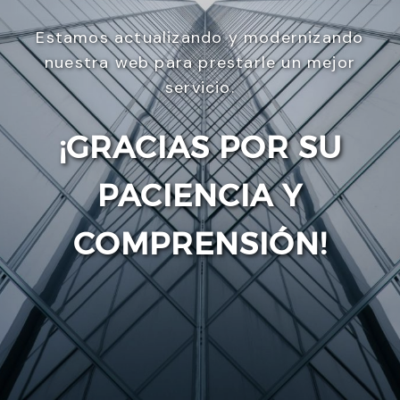
Estamos actualizando y modernizando
nuestra web para prestarle un mejor
servicio.
¡GRACIAS POR SU
PACIENCIA Y
Enviar
COMPRENSIÓN!