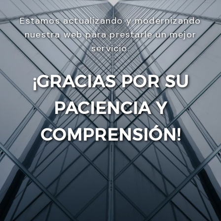
Estamos actualizando y modernizando
nuestra web para prestarle un mejor
servicio.
¡GRACIAS POR SU
PACIENCIA Y
Enviar
COMPRENSIÓN!
Utilizamos cookies para ofrecerte la mejor
experiencia en nuestra web.
Puedes aprender más sobre qué cookies utilizamos
o desactivarlas en los
ajustes
.
Aceptar