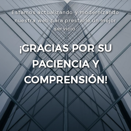
Estamos actualizando y modernizando
nuestra web para prestarle un mejor
servicio.
¡GRACIAS POR SU
PACIENCIA Y
Enviar
COMPRENSIÓN!