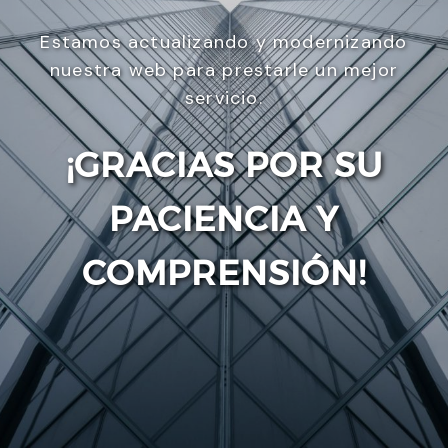
Estamos actualizando y modernizando
nuestra web para prestarle un mejor
servicio.
¡GRACIAS POR SU
PACIENCIA Y
Enviar
COMPRENSIÓN!