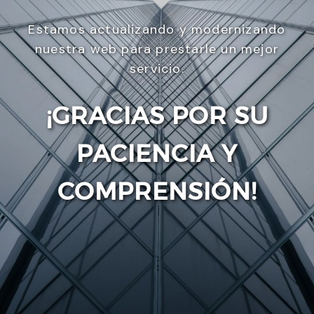
Estamos actualizando y modernizando
nuestra web para prestarle un mejor
servicio.
¡GRACIAS POR SU
PACIENCIA Y
Enviar
COMPRENSIÓN!