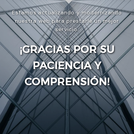
Estamos actualizando y modernizando
nuestra web para prestarle un mejor
servicio.
¡GRACIAS POR SU
PACIENCIA Y
Enviar
COMPRENSIÓN!
Utilizamos cookies para ofrecerte la mejor
experiencia en nuestra web.
Puedes aprender más sobre qué cookies utilizamos
o desactivarlas en los
ajustes
.
Aceptar