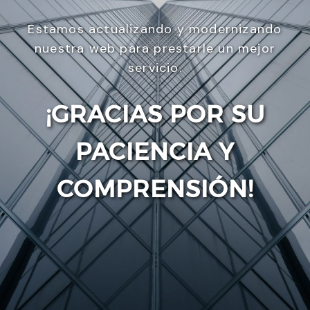
Estamos actualizando y modernizando
nuestra web para prestarle un mejor
servicio.
¡GRACIAS POR SU
PACIENCIA Y
Enviar
COMPRENSIÓN!
Utilizamos cookies para ofrecerte la mejor
experiencia en nuestra web.
Puedes aprender más sobre qué cookies utilizamos
o desactivarlas en los
ajustes
.
Aceptar