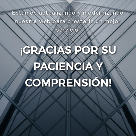
Estamos actualizando y modernizando
nuestra web para prestarle un mejor
servicio.
¡GRACIAS POR SU
PACIENCIA Y
Enviar
COMPRENSIÓN!