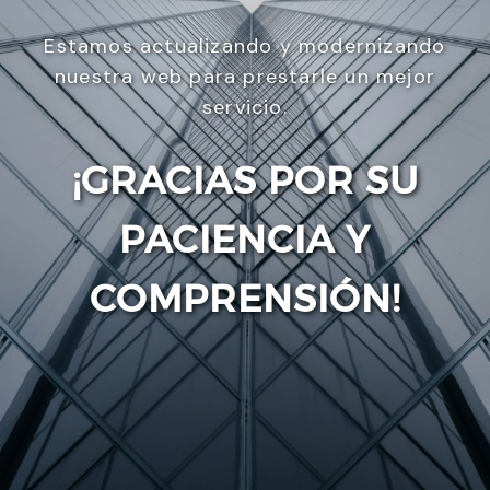
Estamos actualizando y modernizando
nuestra web para prestarle un mejor
servicio.
¡GRACIAS POR SU
PACIENCIA Y
Enviar
COMPRENSIÓN!