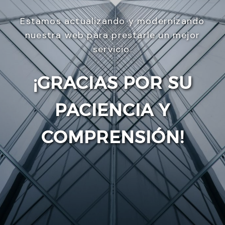
Estamos actualizando y modernizando
nuestra web para prestarle un mejor
servicio.
¡GRACIAS POR SU
PACIENCIA Y
Enviar
COMPRENSIÓN!