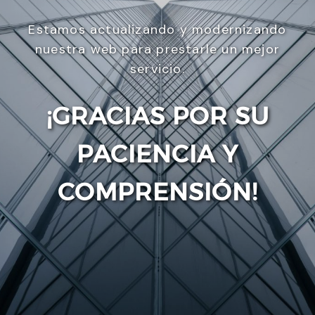
Estamos actualizando y modernizando
nuestra web para prestarle un mejor
servicio.
¡GRACIAS POR SU
PACIENCIA Y
Enviar
COMPRENSIÓN!
Utilizamos cookies para ofrecerte la mejor
experiencia en nuestra web.
Puedes aprender más sobre qué cookies utilizamos
o desactivarlas en los
ajustes
.
Aceptar