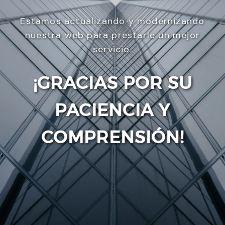
Estamos actualizando y modernizando
nuestra web para prestarle un mejor
servicio.
¡GRACIAS POR SU
PACIENCIA Y
Enviar
COMPRENSIÓN!
Utilizamos cookies para ofrecerte la mejor
experiencia en nuestra web.
Puedes aprender más sobre qué cookies utilizamos
o desactivarlas en los
ajustes
.
Aceptar