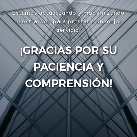
Estamos actualizando y modernizando
nuestra web para prestarle un mejor
servicio.
¡GRACIAS POR SU
PACIENCIA Y
Enviar
COMPRENSIÓN!
Utilizamos cookies para ofrecerte la mejor
experiencia en nuestra web.
Puedes aprender más sobre qué cookies utilizamos
o desactivarlas en los
ajustes
.
Aceptar