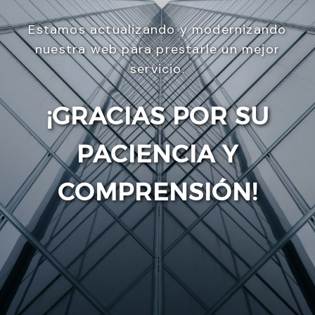
Estamos actualizando y modernizando
nuestra web para prestarle un mejor
servicio.
¡GRACIAS POR SU
PACIENCIA Y
Enviar
COMPRENSIÓN!