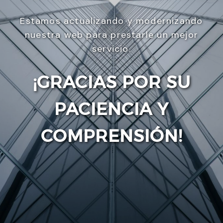
Estamos actualizando y modernizando
nuestra web para prestarle un mejor
servicio.
¡GRACIAS POR SU
PACIENCIA Y
Enviar
COMPRENSIÓN!