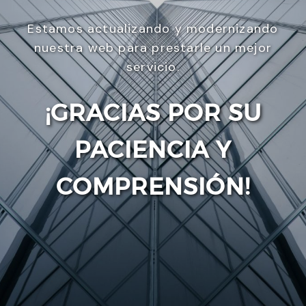
Estamos actualizando y modernizando
nuestra web para prestarle un mejor
servicio.
¡GRACIAS POR SU
PACIENCIA Y
Enviar
COMPRENSIÓN!
Utilizamos cookies para ofrecerte la mejor
experiencia en nuestra web.
Puedes aprender más sobre qué cookies utilizamos
o desactivarlas en los
ajustes
.
Aceptar