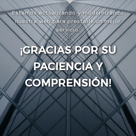
Estamos actualizando y modernizando
nuestra web para prestarle un mejor
servicio.
¡GRACIAS POR SU
PACIENCIA Y
Enviar
COMPRENSIÓN!