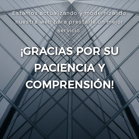
Estamos actualizando y modernizando
nuestra web para prestarle un mejor
servicio.
¡GRACIAS POR SU
PACIENCIA Y
Enviar
COMPRENSIÓN!
Utilizamos cookies para ofrecerte la mejor
experiencia en nuestra web.
Puedes aprender más sobre qué cookies utilizamos
o desactivarlas en los
ajustes
.
Aceptar