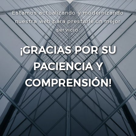
Estamos actualizando y modernizando
nuestra web para prestarle un mejor
servicio.
¡GRACIAS POR SU
PACIENCIA Y
Enviar
COMPRENSIÓN!
Utilizamos cookies para ofrecerte la mejor
experiencia en nuestra web.
Puedes aprender más sobre qué cookies utilizamos
o desactivarlas en los
ajustes
.
Aceptar