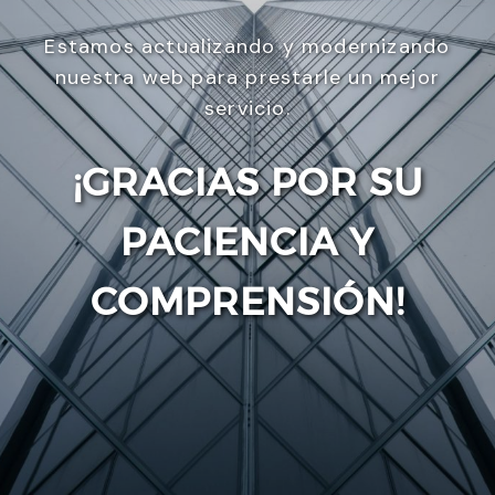
Estamos actualizando y modernizando
nuestra web para prestarle un mejor
servicio.
¡GRACIAS POR SU
PACIENCIA Y
Enviar
COMPRENSIÓN!