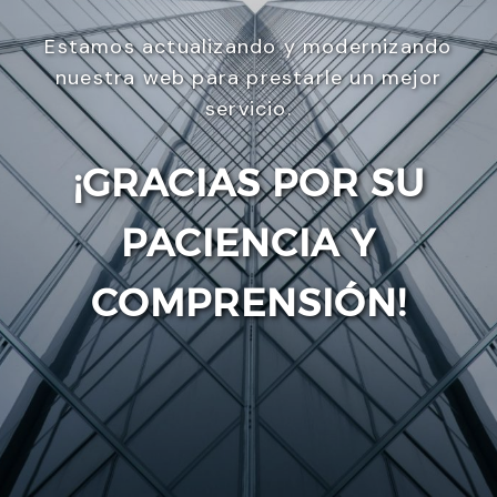
Estamos actualizando y modernizando
nuestra web para prestarle un mejor
servicio.
¡GRACIAS POR SU
PACIENCIA Y
Enviar
COMPRENSIÓN!