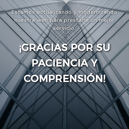
Estamos actualizando y modernizando
nuestra web para prestarle un mejor
servicio.
¡GRACIAS POR SU
PACIENCIA Y
Enviar
COMPRENSIÓN!
Utilizamos cookies para ofrecerte la mejor
experiencia en nuestra web.
Puedes aprender más sobre qué cookies utilizamos
o desactivarlas en los
ajustes
.
Aceptar