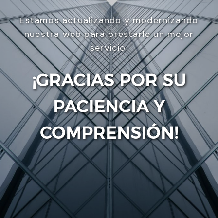
Estamos actualizando y modernizando
nuestra web para prestarle un mejor
servicio.
¡GRACIAS POR SU
PACIENCIA Y
Enviar
COMPRENSIÓN!
Utilizamos cookies para ofrecerte la mejor
experiencia en nuestra web.
Puedes aprender más sobre qué cookies utilizamos
o desactivarlas en los
ajustes
.
Aceptar